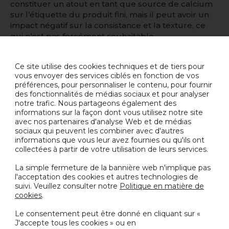
constituer un atout en tant que source de calcium
sur l’étiquette du produit fini, mais il peut avoir un
impact négatif sur la consistance et la texture, ce
qui n’est pas forcément souhaitable.
“
Notre FiorioNat Swan White est stable à la chaleur
Ce site utilise des cookies techniques et de tiers pour
et à la lumière, ainsi qu’aux contraintes mécaniques.
vous envoyer des services ciblés en fonction de vos
Il offre des nuances de blanc éclatantes avec un
préférences, pour personnaliser le contenu, pour fournir
rendement économique comparé à un taux
des fonctionnalités de médias sociaux et pour analyser
d’application de TiO
2
”, ajoute Danilo Riccucci,
notre trafic. Nous partageons également des
responsable du développement des ventes
informations sur la façon dont vous utilisez notre site
mondiales pour les couleurs naturelles. “
De plus,
avec nos partenaires d'analyse Web et de médias
sociaux qui peuvent les combiner avec d'autres
c’est une couleur naturelle, respectueuse de
informations que vous leur avez fournies ou qu'ils ont
l’environnement, adaptée aux végétaliens et
collectées à partir de votre utilisation de leurs services.
végétariens, et conforme aux certifications halal et
casher
”.
La simple fermeture de la bannière web n'implique pas
l'acceptation des cookies et autres technologies de
suivi. Veuillez consulter notre
Politique en matière de
cookies
.
RETOUR AUX ACTUALITÉS
Le consentement peut être donné en cliquant sur «
J'accepte tous les cookies » ou en