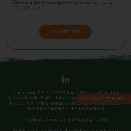
traitement des données personnelles
de NACTAROME
S.P.A. (Contacts)
SOUMETTRE
Nactarome S.P.A. | 20124 Milan (MI) – via Giovanni
Battista Pirelli n° 30 – Italie | Capital social 2 091 254,00
CONTACTEZ-NOUS
€ | C.C.I.A.A. Milan, Monza-Brianza, Lodi | Code fiscal /
TVA 10531780962 – REA MI-2538639
info@nactarome.com
| © Copyright 2025
Politique de confidentialité
|
Politique relative aux