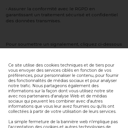
• Assurer la conformité avec le RGPD en
garantissant un traitement sécurisé et confidentiel
des données transmises.
Pour soumettre un signalement, cliquez ci-dessous
:
PARROT PLATFORM
Ce site utilise des cookies techniques et de tiers pour
vous envoyer des services ciblés en fonction de vos
préférences, pour personnaliser le contenu, pour fournir
des fonctionnalités de médias sociaux et pour analyser
En quoi pouvons-nous vous
notre trafic. Nous partageons également des
informations sur la façon dont vous utilisez notre site
aider ?
avec nos partenaires d'analyse Web et de médias
sociaux qui peuvent les combiner avec d'autres
Contactez notre équipe ci-dessous et nous vous
informations que vous leur avez fournies ou qu'ils ont
mettrons en relation avec l’expert approprié.
collectées à partir de votre utilisation de leurs services.
La simple fermeture de la bannière web n'implique pas
l'acceptation des cookies et autres technologies de