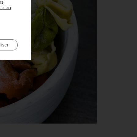
es
que en
iser