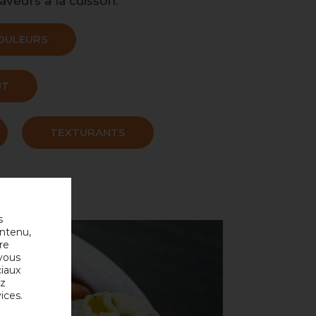
aveurs à la cuisson.
OULEURS
ÛT
TEXTURANTS
s
ontenu,
re
 vous
ciaux
ez
ices.