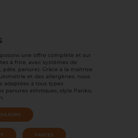
s
roposons une offre complète et sur
es à frire, avec systèmes de
 pâte, panure). Grâce à la maîtrise
nulométrie et des allergènes, nous
s adaptées à tous types
des panures ethniques, style Panko,
n.
OULEURS
ÛT
FARCES