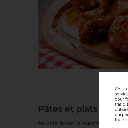
Ce sit
servic
pour f
trafic
Pâtes et plats prépa
utilis
qui pe
fournie
Au-delà de notre expertise en arôme