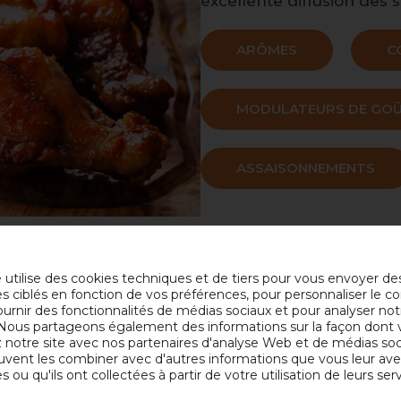
excellente diffusion des s
ARÔMES
C
MODULATEURS DE GO
ASSAISONNEMENTS
e utilise des cookies techniques et de tiers pour vous envoyer de
es ciblés en fonction de vos préférences, pour personnaliser le c
ournir des fonctionnalités de médias sociaux et pour analyser not
. Nous partageons également des informations sur la façon dont
rés
ez notre site avec nos partenaires d'analyse Web et de médias so
uvent les combiner avec d'autres informations que vous leur av
s ou qu'ils ont collectées à partir de votre utilisation de leurs serv
s et couleurs naturelles,