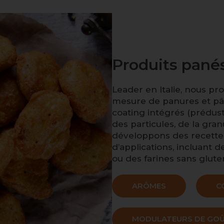
Produits pané
Leader en Italie, nous p
mesure de panures et pât
coating intégrés (prédust,
des particules, de la gra
développons des recette
d’applications, incluant 
ou des farines sans glute
ARÔMES
C
MODULATEURS DE GO