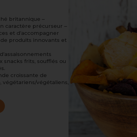
ché britannique –
 caractère précurseur –
nces et d’accompagner
de produits innovants et
d’assaisonnements
snacks frits, soufflés ou
és.
nde croissante de
o, végétariens/végétaliens,