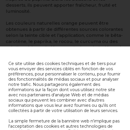
desserts, ils peuvent apporter fraîcheur, fruité et
luminosité.
Les couleurs naturelles orange peuvent être
obtenues à partir de différentes sources colorantes
selon la teinte cible et l’application, comme le bêta-
carotène, le paprika, le rocou, le curcuma ou des
solutions à base de légumes. Le bon choix dépend
de la matrice du produit, des conditions de
transformation, du pH, de la phase grasse ou
Ce site utilise des cookies techniques et de tiers pour
aqueuse, de l’exposition à la lumière, des attentes
vous envoyer des services ciblés en fonction de vos
en matière de durée de conservation et des
préférences, pour personnaliser le contenu, pour fournir
exigences réglementaires locales.
des fonctionnalités de médias sociaux et pour analyser
notre trafic. Nous partageons également des
informations sur la façon dont vous utilisez notre site
Chez Nactarome, nous accompagnons les marques
avec nos partenaires d'analyse Web et de médias
dans la sélection de solutions de couleurs
sociaux qui peuvent les combiner avec d'autres
naturelles qui sont non seulement visuellement
informations que vous leur avez fournies ou qu'ils ont
attractives, mais aussi adaptées aux applications
collectées à partir de votre utilisation de leurs services.
alimentaires réelles. Car la couleur n’est pas
seulement décorative. Elle fait partie de la
La simple fermeture de la bannière web n'implique pas
l'acceptation des cookies et autres technologies de
promesse sensorielle du produit.