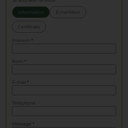
Contactez-
Je souhaite recevoir
*
nous
Information
Échantillon
Certificats
Prénom
*
Nom
*
E-mail
*
Téléphone
Message
*