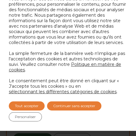
préférences, pour personnaliser le contenu, pour fournir
ou consultez notre site Web.
des fonctionnalités de médias sociaux et pour analyser
notre trafic. Nous partageons également des
informations sur la façon dont vous utilisez notre site
avec nos partenaires d'analyse Web et de médias
RETOUR AUX ACTUALITÉS
sociaux qui peuvent les combiner avec d'autres
informations que vous leur avez fournies ou qu'ils ont
collectées à partir de votre utilisation de leurs services.
PRÉCÉDENTE
SUIVANTE
La simple fermeture de la bannière web n'implique pas
l'acceptation des cookies et autres technologies de
suivi. Veuillez consulter notre
Politique en matière de
cookies
.
En quoi pouvons-nous vous
Le consentement peut être donné en cliquant sur «
aider ?
J'accepte tous les cookies » ou en
sélectionnant les différentes catégories de cookies
.
Contactez notre équipe ci-dessous et nous vous
mettrons en relation avec l’expert approprié.
Tout accepter
Continuer sans accepter
Personaliser
Contactez-
Je souhaite recevoir
*
nous