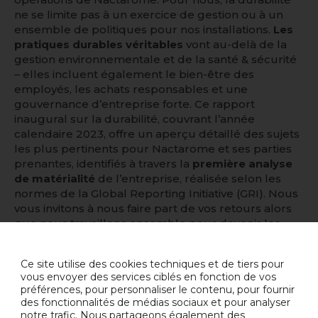
ne se limite pas à un exercice de gestion ou à un
ensemble de politiques pour nos installations.
Les
pratiques durables véritables
vont au-delà de la
gestion environnementale et de la santé & sécurité
– elles incluent également le bien-être des
employés, les achats responsables et une
gouvernance d’entreprise forte. Ce rapport
inaugural sur la durabilité, couvrant l’année
calendaire 2023, offre un aperçu détaillé des sujets
les plus pertinents pour Nactarome et ses parties
prenantes, identifiés à travers la
première analyse
de matérialité
de l’entreprise, réalisée selon les
normes de la Global Reporting Initiative (GRI). Nous
vous invitons à nous faire part de vos retours alors
que nous travaillons ensemble pour devenir les
partenaires durables dont notre industrie et le
monde ont besoin.
Ce site utilise des cookies techniques et de tiers pour
vous envoyer des services ciblés en fonction de vos
préférences, pour personnaliser le contenu, pour fournir
des fonctionnalités de médias sociaux et pour analyser
RETOUR AUX ACTUALITÉS
notre trafic. Nous partageons également des