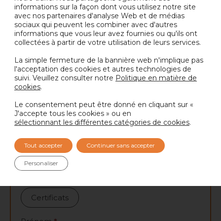
informations sur la façon dont vous utilisez notre site
avec nos partenaires d'analyse Web et de médias
PRÉCÉDENTE
SUIVANTE
sociaux qui peuvent les combiner avec d'autres
informations que vous leur avez fournies ou qu'ils ont
collectées à partir de votre utilisation de leurs services.
La simple fermeture de la bannière web n'implique pas
En quoi pouvons-nous vous
l'acceptation des cookies et autres technologies de
suivi. Veuillez consulter notre
Politique en matière de
aider ?
cookies
.
Contactez notre équipe ci-dessous et nous vous
Le consentement peut être donné en cliquant sur «
mettrons en relation avec l’expert approprié.
J'accepte tous les cookies » ou en
sélectionnant les différentes catégories de cookies
.
Tout accepter
Continuer sans accepter
Contactez-
Je souhaite recevoir
*
nous
Personaliser
Information
Échantillon
Certificats