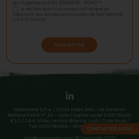
du règlement (UE) 2016/679 - RGPD
*
Je déclare avoir lu et compris la
Politique de
traitement des données personnelles
de NACTAROME
S.P.A. (Contacts)
SOUMETTRE
Nactarome S.P.A. | 20124 Milan (MI) – via Giovanni
Battista Pirelli n° 30 – Italie | Capital social 2 091 254,00
€ | C.C.I.A.A. Milan, Monza-Brianza, Lodi | Code fiscal /
TVA 10531780962 – REA MI-2538639
CONTACTEZ-NOUS
info@nactarome.com
| © Copyright 2025