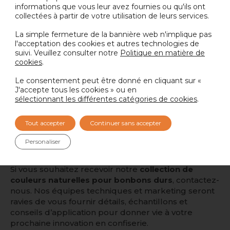
Nactarome continue de conduire l’innovation
informations que vous leur avez fournies ou qu'ils ont
naturelle. Notre expérience nous permet d’offrir à
collectées à partir de votre utilisation de leurs services.
nos clients non seulement des ingrédients de haute
La simple fermeture de la bannière web n'implique pas
qualité, mais aussi des conseils personnalisés en
l'acceptation des cookies et autres technologies de
formulation, application et stratégie visuelle.
suivi. Veuillez consulter notre
Politique en matière de
cookies
.
À mesure que les attentes des consommateurs
évoluent, nous sommes convaincus que la
Le consentement peut être donné en cliquant sur «
coloration naturelle n’est pas seulement une
J'accepte tous les cookies » ou en
sélectionnant les différentes catégories de cookies
.
alternative — c’est l’avenir du design en confiserie.
Notre objectif est d’aider les marques à exprimer
créativité, authenticité et qualité à travers la
Tout accepter
Continuer sans accepter
couleur, transformant un simple bonbon en une
Personaliser
véritable expérience sensorielle.
Si vous souhaitez recevoir notre
collection de
couleurs naturelles pour bonbons durs
, contactez-
nous. Nos équipes techniques et marketing seront
ravies de vous fournir détails, échantillons et
conseils d’application pour donner vie à votre
prochaine innovation en confiserie.