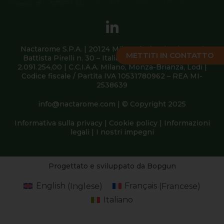
Nactarome S.P.A. | 20124 Milano (MI) – via Giovanni
METTITI IN CONTATTO
Battista Pirelli n. 30 – Italia | Capitale sociale Euro
2.091.254,00 | C.C.I.A.A. Milano, Monza-Brianza, Lodi |
Codice fiscale / Partita IVA 10531780962 – REA MI-
2538639
info@nactarome.com
| © Copyright 2025
Informativa sulla privacy
|
Cookie policy
|
Informazioni
legali
|
I nostri impegni
Progettato e sviluppato da Bopgun
English
(
Inglese
)
Français
(
Francese
)
Italiano