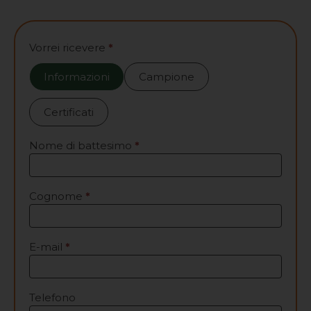
Contattaci
Vorrei ricevere
*
Informazioni
Campione
Certificati
Nome di battesimo
*
Cognome
*
E-mail
*
Telefono