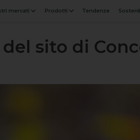
stri mercati
Prodotti
Tendenze
Sostenib
el sito di Con