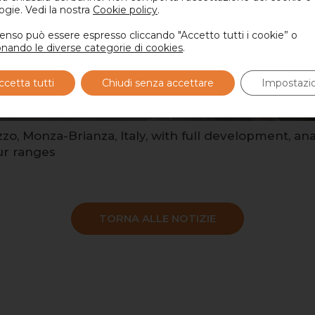
ogie. Vedi la nostra
Cookie policy
.
senso può essere espresso cliccando "Accetto tutti i cookie” o
onando le diverse categorie di cookies
.
ccetta tutti
Chiudi senza accettare
Impostazio
o, Monza-Brianza, Italy, with full development, an
our ranges
TORNA ALLE NOTIZIE