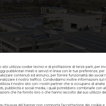
sito utilizza cookie tecnici e di profilazione di terze parti, per invi
gi pubblicitari mirati e servizi in linea con le tue preferenze, per
alizzare contenuti ed annunci, per fornire funzionalità dei social
analizzare il nostro traffico. Condividiamo inoltre informazioni su
utilizza il nostro sito con i nostri partner che si occupano di analisi
eb, pubblicità e social media, i quali potrebbero combinarle con al
azioni che ha fornito loro o che hanno raccolto dal suo utilizzo de
a chiusura del banner non comporta l’accettazione dei cookie e 