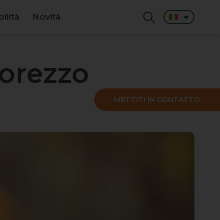
ilità
Novità
corezzo
METTITI IN CONTATTO