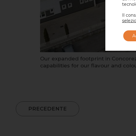
tecnol
Il con
selezi
A
Our expanded footprint in Concorezz
capabilities for our flavour and col
PRECEDENTE