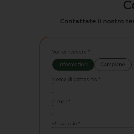
C
Contattate il nostro te
Contattaci
Vorrei ricevere
*
Informazioni
Campione
Nome di battesimo
*
E-mail
*
Messaggio
*