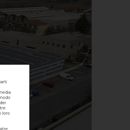
arti
 media
l modo
 dei
tre
i loro
atre