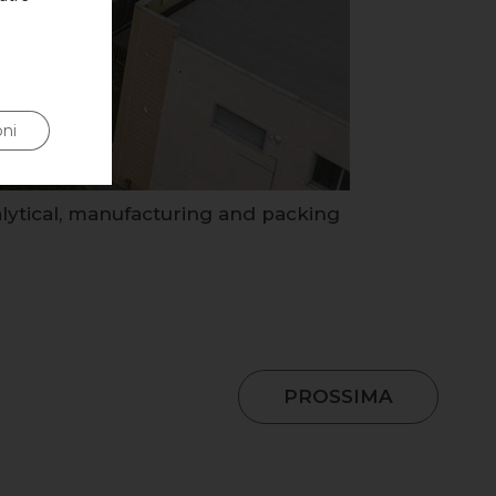
ni
alytical, manufacturing and packing
PROSSIMA