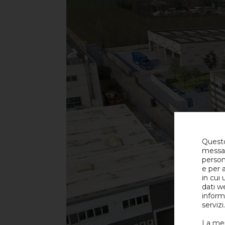
Questo 
messag
person
e per 
in cui 
dati w
inform
servizi.
La mer